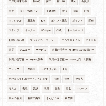
門戸厄神東光寺
貯める
努力
精一杯
満足
会員証
学生
永久不滅ポイント
有効期限
使う
初詣
お得
オリジナル
還元祭
10%
ポイント還元
ポイント
開催
スタッフ
オーナー
M’s Style
作成
ホームページ
お問い合わせ
プライバシーポリシー
エムズスタイル
アクセス
店長
メニュー
サービス
吹田の理容室･M's Styleのお客様の声
吹田の理容室･M's Styleの評判
吹田の理容室･M's Styleの口コミ情報
コンセプト
理容室
ヘアスタイル
正月
明けましておめでとうございます
技術
接客
やり方
考え方
表現
流派
吹田
髪型
店名
オシャレ
自分のお店
名前の由来
さんぱつや
履歴書