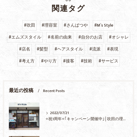
関連タグ
#吹田
#理容室
#さんぱつや
#M’s Style
#エムズスタイル
#名前の由来
#自分のお店
#オシャレ
#店名
#髪型
#ヘアスタイル
#流派
#表現
#考え方
#やり方
#接客
#技術
#サービス
最近の投稿
Recent Posts
2022/07/21
⭐祝1周年⭐｢キャンペーン開催中｣│吹田の理容室(さんぱつや)『M’s Style-エムズスタイル-』