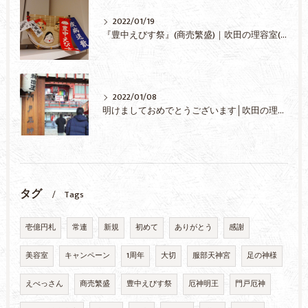
2022/01/19
『豊中えびす祭』(商売繁盛)｜吹田の理容室(さんぱつや)『M's Style -エムズスタイル-』
2022/01/08
明けましておめでとうございます│吹田の理容室(さんぱつや)『M’s Style-エムズスタイル-』
タグ
Tags
壱億円札
常連
新規
初めて
ありがとう
感謝
美容室
キャンペーン
1周年
大切
服部天神宮
足の神様
えべっさん
商売繁盛
豊中えびす祭
厄神明王
門戸厄神