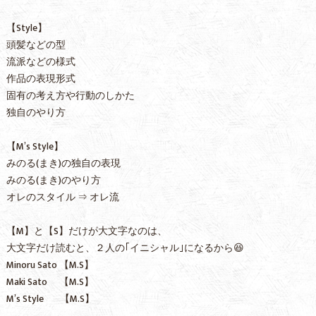
【Style】
頭髪などの型
流派などの様式
作品の表現形式
固有の考え方や行動のしかた
独自のやり方
【M’s Style】
みのる(まき)の独自の表現
みのる(まき)のやり方
オレのスタイル ⇒ オレ流
【M】と【S】だけが大文字なのは、
大文字だけ読むと、２人の｢イニシャル｣になるから😆
Minoru Sato 【M.S】
Maki Sato 【M.S】
M’s Style 【M.S】