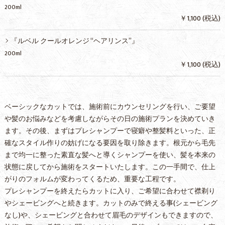
200ml
￥1,100 (税込)
『ルベル クールオレンジ “ヘアリンス”』
200ml
￥1,100 (税込)
ベーシックなカットでは、施術前にカウンセリングを行い、ご要望
や髪のお悩みなどを考慮しながらその日の施術プランを決めていき
ます。その後、まずはプレシャンプーで寝癖や整髪料といった、正
確なスタイル作りの妨げになる要因を取り除きます。根元から毛先
まで均一に整った素直な髪へと導くシャンプーを使い、髪を本来の
状態に戻してから施術をスタートいたします。この一手間で、仕上
がりのフォルムが変わってくるため、重要な工程です。
プレシャンプーを終えたらカットに入り、ご希望に合わせて襟剃り
やシェービングへと続きます。カットのみで終える事(シェービング
なし)や、シェービングと合わせて眉毛のデザインもできますので、