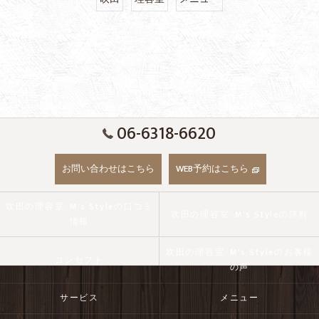
06-6318-6620
お問い合わせはこちら
WEB予約はこちら
吹田の理容室･M's Styleの口コミ
吹田の理容室･M's Styleの評判
情報
吹田の理容室･M's Styleのお客様
コンセプト
の声
サービス
メニュー