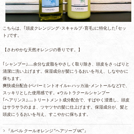
こちらは、｢頭皮クレンジング･スキャルプ･育毛｣に特化した｢セッ
ト｣です。
【さわやかな天然オレンジの香りです。】
｢シャンプー｣……余分な皮脂をやさしく取り除き、頭皮をさっぱりと
清潔に洗い上げます。保湿成分が髪にうるおいを与え、しなやかに
保ちます。
爽快成分配合 (ペパーミントオイル←ハッカ油･メントールなど)で、
スッキリとした使用感です。※ウルトラクールシャンプー
｢ヘアリンス｣……トリートメント成分配合で、すばやく浸透し、頭皮
はサラサラのまま、ツヤツヤの髪に仕上げます。保湿成分が、髪と
頭皮にうるおいを与え、すこやかに保ちます。
『ルベル クールオレンジ “ヘアソープ UC”』