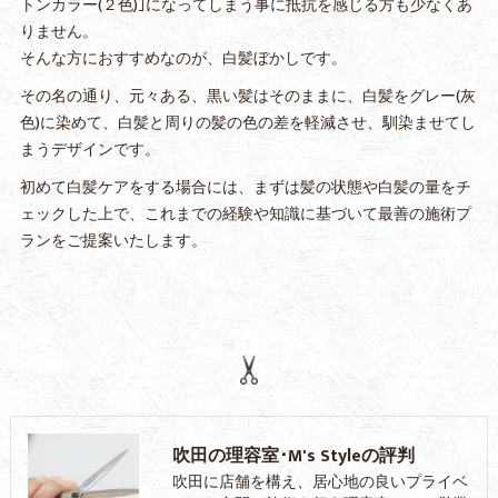
トンカラー(２色)｣になってしまう事に抵抗を感じる方も少なくあ
りません。
そんな方におすすめなのが、白髪ぼかしです。
その名の通り、元々ある、黒い髪はそのままに、白髪をグレー(灰
色)に染めて、白髪と周りの髪の色の差を軽減させ、馴染ませてし
まうデザインです。
初めて白髪ケアをする場合には、まずは髪の状態や白髪の量をチ
ェックした上で、これまでの経験や知識に基づいて最善の施術プ
ランをご提案いたします。
吹田の理容室･M's Styleの評判
吹田に店舗を構え、居心地の良いプライベ