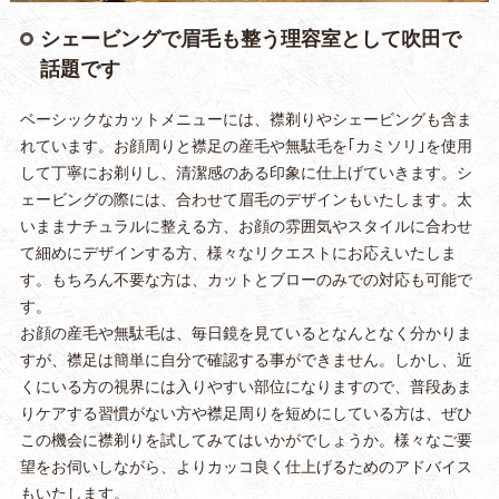
シェービングで眉毛も整う理容室として吹田で
話題です
ベーシックなカットメニューには、襟剃りやシェービングも含ま
れています。お顔周りと襟足の産毛や無駄毛を｢カミソリ｣を使用
して丁寧にお剃りし、清潔感のある印象に仕上げていきます。シ
ェービングの際には、合わせて眉毛のデザインもいたします。太
いままナチュラルに整える方、お顔の雰囲気やスタイルに合わせ
て細めにデザインする方、様々なリクエストにお応えいたしま
す。もちろん不要な方は、カットとブローのみでの対応も可能で
す。
お顔の産毛や無駄毛は、毎日鏡を見ているとなんとなく分かりま
すが、襟足は簡単に自分で確認する事ができません。しかし、近
くにいる方の視界には入りやすい部位になりますので、普段あま
りケアする習慣がない方や襟足周りを短めにしている方は、ぜひ
この機会に襟剃りを試してみてはいかがでしょうか。様々なご要
望をお伺いしながら、よりカッコ良く仕上げるためのアドバイス
もいたします。