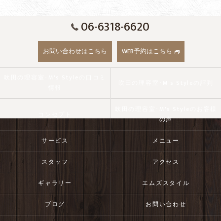
06-6318-6620
お問い合わせはこちら
WEB予約はこちら
吹田の理容室･M's Styleの口コミ
吹田の理容室･M's Styleの評判
情報
吹田の理容室･M's Styleのお客様
コンセプト
の声
サービス
メニュー
スタッフ
アクセス
ギャラリー
エムズスタイル
ブログ
お問い合わせ