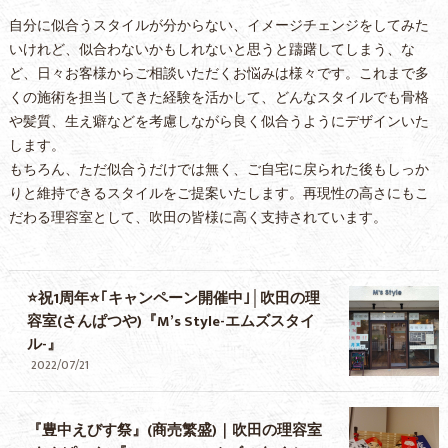
自分に似合うスタイルが分からない、イメージチェンジをしてみた
いけれど、似合わないかもしれないと思うと躊躇してしまう、な
ど、日々お客様からご相談いただくお悩みは様々です。これまで多
くの施術を担当してきた経験を活かして、どんなスタイルでも骨格
や髪質、生え癖などを考慮しながら良く似合うようにデザインいた
します。
もちろん、ただ似合うだけでは無く、ご自宅に戻られた後もしっか
りと維持できるスタイルをご提案いたします。再現性の高さにもこ
だわる理容室として、吹田の皆様に高く支持されています。
⭐祝1周年⭐｢キャンペーン開催中｣│吹田の理
容室(さんぱつや)『M’s Style-エムズスタイ
ル-』
2022/07/21
『豊中えびす祭』(商売繁盛)｜吹田の理容室