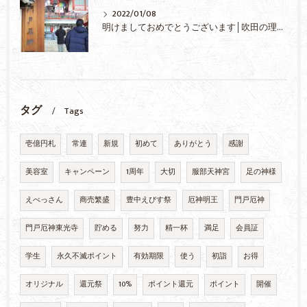
2022/01/08
明けましておめでとうございます│吹田の理容室(さんぱつや)『M’s Style-エムズスタイル-』
タグ
Tags
壱億円札
常連
新規
初めて
ありがとう
感謝
美容室
キャンペーン
1周年
大切
服部天神宮
足の神様
えべっさん
商売繁盛
豊中えびす祭
厄神明王
門戸厄神
門戸厄神東光寺
貯める
努力
精一杯
満足
会員証
学生
永久不滅ポイント
有効期限
使う
初詣
お得
オリジナル
還元祭
10%
ポイント還元
ポイント
開催