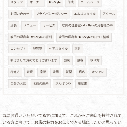
スタッフ
オーナー
M’s Style
作成
ホームページ
お問い合わせ
プライバシーポリシー
エムズスタイル
アクセス
店長
メニュー
サービス
吹田の理容室･M's Styleのお客様の声
吹田の理容室･M's Styleの評判
吹田の理容室･M's Styleの口コミ情報
コンセプト
理容室
ヘアスタイル
正月
明けましておめでとうございます
技術
接客
やり方
考え方
表現
流派
吹田
髪型
店名
オシャレ
自分のお店
名前の由来
さんぱつや
履歴書
既にお通いいただいてる方に加えて、これからご来店を検討されて
いる方に向けて、お店の魅力をお伝えできる場にしたいと思ってい