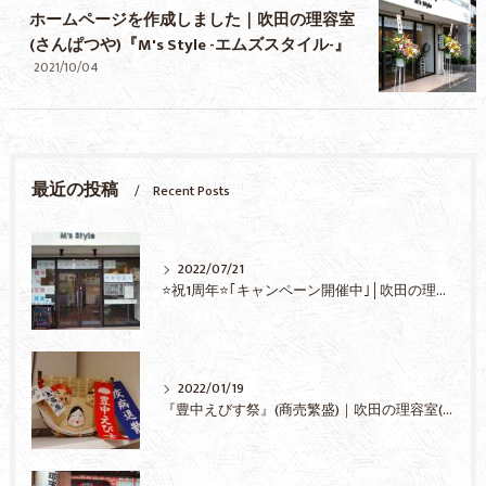
ホームページを作成しました｜吹田の理容室
(さんぱつや)『M's Style -エムズスタイル-』
2021/10/04
最近の投稿
Recent Posts
2022/07/21
⭐祝1周年⭐｢キャンペーン開催中｣│吹田の理容室(さんぱつや)『M’s Style-エムズスタイル-』
2022/01/19
『豊中えびす祭』(商売繁盛)｜吹田の理容室(さんぱつや)『M's Style -エムズスタイル-』