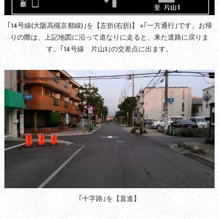
｢14号線(大阪高槻京都線)｣を【左折(右折)】 ※｢一方通行｣です。お帰
りの際は、上記地図に沿って道なりに走ると、来た道路に戻りま
す。｢14号線 片山3｣の交差点に出ます。
｢十字路｣を【直進】