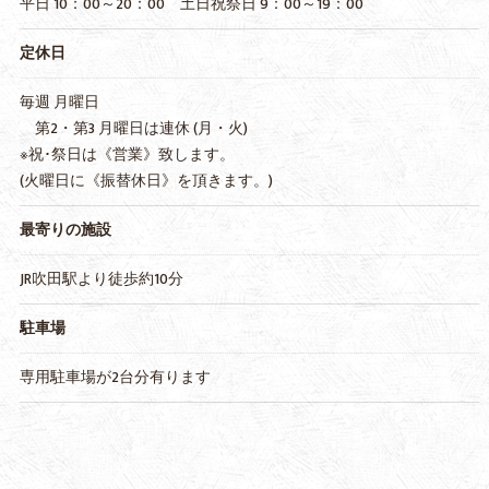
平日 10：00～20：00 土日祝祭日 9：00～19：00
定休日
毎週 月曜日
第2・第3 月曜日は連休 (月・火)
※祝･祭日は《営業》致します。
(火曜日に《振替休日》を頂きます。)
最寄りの施設
JR吹田駅より徒歩約10分
駐車場
専用駐車場が2台分有ります