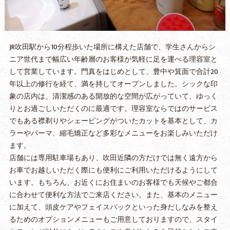
JR吹田駅から10分程歩いた場所に構えた店舗で、学生さんからシ
ニア世代まで幅広い年齢層のお客様が気軽に足を運べる理容室と
して営業しています。門真をはじめとして、豊中や箕面で合計20
年以上の修行を経て、満を持してオープンしました。シックな印
象の店内は、清潔感のある開放的な空間が広がっていて、ゆっく
りとお過ごしいただくのに最適です。理容室ならではのサービス
でもある襟剃りやシェービングがついたカットを基本として、カ
ラーやパーマ、縮毛矯正など多彩なメニューをお楽しみいただけ
ます。
店舗には専用駐車場もあり、吹田近隣の方だけでは無く遠方から
お車でお越しいただく際にも便利にご利用いただけるようにして
います。もちろん、お近くにお住まいのお客様でも天候やご都合
に合わせて便利な方法でご来店ください。また、基本のメニュー
に加えて、頭皮ケアやフェイスパックといった身だしなみを整え
るためのオプションメニューもご用意しておりますので、スタイ